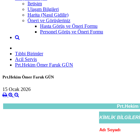
İletişim
Ulaşım Bilgileri
Harita (Nasıl Gidilir)
Öneri ve Görüşleriniz
Hasta Görüş ve Öneri Formu
Personel Görüş ve Öneri Formu
Tıbbi Birimler
Acil Servis
Prt.Hekim Ömer Faruk GÜN
Prt.Hekim Ömer Faruk GÜN
15 Ocak 2026
Prt.Hekim
KİMLİK BİLGİLERİ
Adı Soyadı