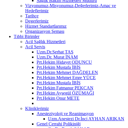
Sağlık Bakım Hizmetleri Müdürü
Vizyonumuz-Misyonumuz-Değerlerimiz-Amaç ve
Hedeflerimiz
Tarihçe
Degerlerimiz
Hizmet Standartlarımız
Organizasyon Şeması
Tıbbi Birimler
Acil Sağlık Hizmetleri
Acil Servis
Uzm.Dr.Serhat TAŞ
Uzm.Dr. Murat İNAM
Prt.Hekim Hidayet ODUNCU
Prt.Hekim Mustafa İBİŞ
Prt.Hekim Mehmet DAĞDELEN
Prt.Hekim Mehmet Emre YÜCE
Prt.Hekim Mustafa İBİŞ
Prt.Hekim Fatmanur PEKCAN
Prt.Hekim Ayşegül ÖZÜMAĞI
Prt.Hekim Onur METE
Kliniklerimiz
Anesteziyoloji ve Reanimasyon
Uzm.Anestezi Dr.İnci AYHAN ARIKAN
Genel Cerrahi Polikiniği