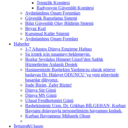
Temizlik Komitesi
Radyosyon Güvenliği Komitesi
Aydınlatılmış Onam Forumları
Güvenlik Raporlama Sistemi
Bilgi Güvenliği Olay Bildirim Sistemi
Beyaz Kod
Kurumsal Kalite Sistemi
Aydınlatılmış Onam Formları
Haberler
1-7 Ağustos Dünya Emzirme Haftası
Su içmek için susamayı beklemeyin.
Bozkır Sevdalısı Himmet Güzel’den Sağlık
Hizmetlerine Anlamlı Destek
Hastanemizde Başhekim Yardımcısı olarak göreve
başlayan Dr. Hidayet ODUNCU 'ya yeni görevinde
başarılar diliyoruz.
İrade Bizim, Zafer Bizim!
Dünya Süt Günü
Dünya MS Günü
Ulusal Fenilketonüri Günü
Başhekimimiz Uzm. Dr. Gökhan BİLGEHAN, Kurban
Bayramı dolayısıyla personelimizin bayramını kutladı.
Kurban Bayramınız Mübarek Olsun
İletişim&Ulaşım