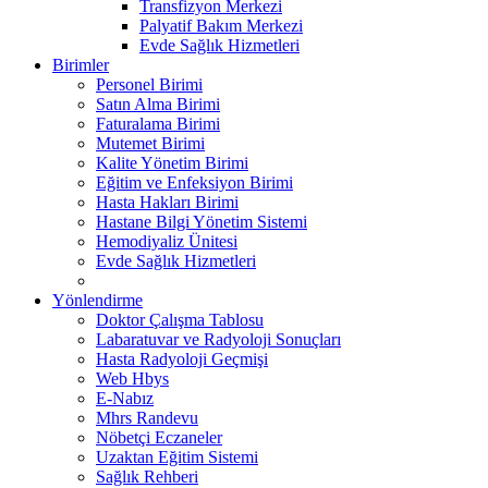
Transfizyon Merkezi
Palyatif Bakım Merkezi
Evde Sağlık Hizmetleri
Birimler
Personel Birimi
Satın Alma Birimi
Faturalama Birimi
Mutemet Birimi
Kalite Yönetim Birimi
Eğitim ve Enfeksiyon Birimi
Hasta Hakları Birimi
Hastane Bilgi Yönetim Sistemi
Hemodiyaliz Ünitesi
Evde Sağlık Hizmetleri
Yönlendirme
Doktor Çalışma Tablosu
Labaratuvar ve Radyoloji Sonuçları
Hasta Radyoloji Geçmişi
Web Hbys
E-Nabız
Mhrs Randevu
Nöbetçi Eczaneler
Uzaktan Eğitim Sistemi
Sağlık Rehberi