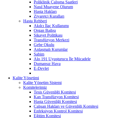
Poliklinik Çalışma Saatleri
Nasıl Muayene Olurum
Hasta Hakları
Ziyaretçi Kuralları
Hasta Rehberi
Akılcı İlaç Kullanımı
Organ Bağışı
Şikayet Politikası
Transfüzyon Merkezi
Gebe Okulu
Anlaşmalı Kurumlar
Sabim
Alo 191 Uyuşturucu İle Mücadele
Dumansız Hava
E-Devlet
Kalite Yönetimi
Kalite Yönetim Sistemi
Komitelerimiz
Tesis Güvenliği Komitesi
Kan Transfüzyon Komitesi
Hasta Güvenliği Komitesi
Çalışan Hakları ve Güvenliği Komitesi
Enfeksiyon Kontrol Komitesi
Eğitim Komitesi