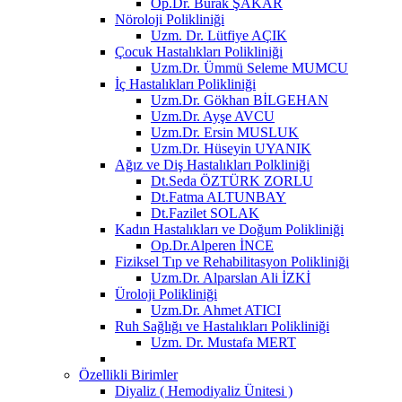
Op.Dr. Burak ŞAKAR
Nöroloji Polikliniği
Uzm. Dr. Lütfiye AÇIK
Çocuk Hastalıkları Polikliniği
Uzm.Dr. Ümmü Seleme MUMCU
İç Hastalıkları Polikliniği
Uzm.Dr. Gökhan BİLGEHAN
Uzm.Dr. Ayşe AVCU
Uzm.Dr. Ersin MUSLUK
Uzm.Dr. Hüseyin UYANIK
Ağız ve Diş Hastalıkları Polkliniği
Dt.Seda ÖZTÜRK ZORLU
Dt.Fatma ALTUNBAY
Dt.Fazilet SOLAK
Kadın Hastalıkları ve Doğum Polikliniği
Op.Dr.Alperen İNCE
Fiziksel Tıp ve Rehabilitasyon Polikliniği
Uzm.Dr. Alparslan Ali İZKİ
Üroloji Polikliniği
Uzm.Dr. Ahmet ATICI
Ruh Sağlığı ve Hastalıkları Polikliniği
Uzm. Dr. Mustafa MERT
Özellikli Birimler
Diyaliz ( Hemodiyaliz Ünitesi )