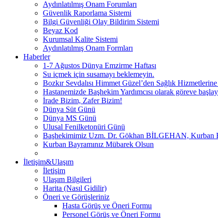
Aydınlatılmış Onam Forumları
Güvenlik Raporlama Sistemi
Bilgi Güvenliği Olay Bildirim Sistemi
Beyaz Kod
Kurumsal Kalite Sistemi
Aydınlatılmış Onam Formları
Haberler
1-7 Ağustos Dünya Emzirme Haftası
Su içmek için susamayı beklemeyin.
Bozkır Sevdalısı Himmet Güzel’den Sağlık Hizmetlerine
Hastanemizde Başhekim Yardımcısı olarak göreve başlay
İrade Bizim, Zafer Bizim!
Dünya Süt Günü
Dünya MS Günü
Ulusal Fenilketonüri Günü
Başhekimimiz Uzm. Dr. Gökhan BİLGEHAN, Kurban Bayra
Kurban Bayramınız Mübarek Olsun
İletişim&Ulaşım
İletişim
Ulaşım Bilgileri
Harita (Nasıl Gidilir)
Öneri ve Görüşleriniz
Hasta Görüş ve Öneri Formu
Personel Görüş ve Öneri Formu