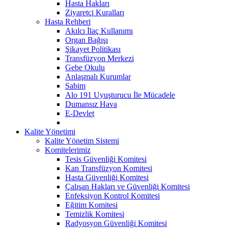
Hasta Hakları
Ziyaretçi Kuralları
Hasta Rehberi
Akılcı İlaç Kullanımı
Organ Bağışı
Şikayet Politikası
Transfüzyon Merkezi
Gebe Okulu
Anlaşmalı Kurumlar
Sabim
Alo 191 Uyuşturucu İle Mücadele
Dumansız Hava
E-Devlet
Kalite Yönetimi
Kalite Yönetim Sistemi
Komitelerimiz
Tesis Güvenliği Komitesi
Kan Transfüzyon Komitesi
Hasta Güvenliği Komitesi
Çalışan Hakları ve Güvenliği Komitesi
Enfeksiyon Kontrol Komitesi
Eğitim Komitesi
Temizlik Komitesi
Radyosyon Güvenliği Komitesi