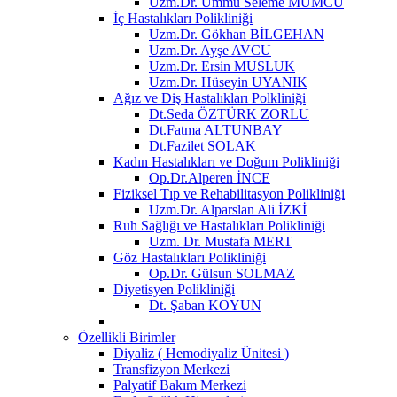
Uzm.Dr. Ümmü Seleme MUMCU
İç Hastalıkları Polikliniği
Uzm.Dr. Gökhan BİLGEHAN
Uzm.Dr. Ayşe AVCU
Uzm.Dr. Ersin MUSLUK
Uzm.Dr. Hüseyin UYANIK
Ağız ve Diş Hastalıkları Polkliniği
Dt.Seda ÖZTÜRK ZORLU
Dt.Fatma ALTUNBAY
Dt.Fazilet SOLAK
Kadın Hastalıkları ve Doğum Polikliniği
Op.Dr.Alperen İNCE
Fiziksel Tıp ve Rehabilitasyon Polikliniği
Uzm.Dr. Alparslan Ali İZKİ
Ruh Sağlığı ve Hastalıkları Polikliniği
Uzm. Dr. Mustafa MERT
Göz Hastalıkları Polikliniği
Op.Dr. Gülsun SOLMAZ
Diyetisyen Polikliniği
Dt. Şaban KOYUN
Özellikli Birimler
Diyaliz ( Hemodiyaliz Ünitesi )
Transfizyon Merkezi
Palyatif Bakım Merkezi