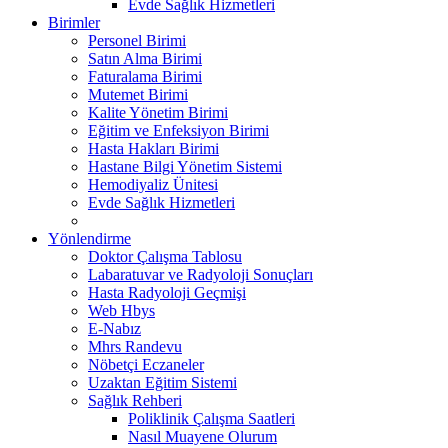
Evde Sağlık Hizmetleri
Birimler
Personel Birimi
Satın Alma Birimi
Faturalama Birimi
Mutemet Birimi
Kalite Yönetim Birimi
Eğitim ve Enfeksiyon Birimi
Hasta Hakları Birimi
Hastane Bilgi Yönetim Sistemi
Hemodiyaliz Ünitesi
Evde Sağlık Hizmetleri
Yönlendirme
Doktor Çalışma Tablosu
Labaratuvar ve Radyoloji Sonuçları
Hasta Radyoloji Geçmişi
Web Hbys
E-Nabız
Mhrs Randevu
Nöbetçi Eczaneler
Uzaktan Eğitim Sistemi
Sağlık Rehberi
Poliklinik Çalışma Saatleri
Nasıl Muayene Olurum