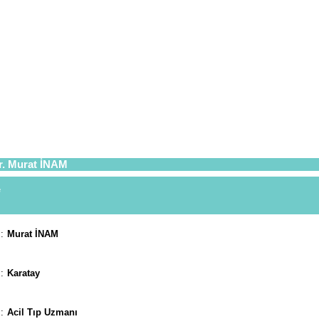
. Murat İNAM
:
Murat İNAM
:
Karatay
:
Acil Tıp Uzmanı