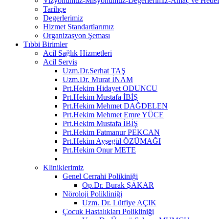
Vizyonumuz-Misyonumuz-Değerlerimiz-Amaç ve Hedefl
Tarihçe
Degerlerimiz
Hizmet Standartlarımız
Organizasyon Şeması
Tıbbi Birimler
Acil Sağlık Hizmetleri
Acil Servis
Uzm.Dr.Serhat TAŞ
Uzm.Dr. Murat İNAM
Prt.Hekim Hidayet ODUNCU
Prt.Hekim Mustafa İBİŞ
Prt.Hekim Mehmet DAĞDELEN
Prt.Hekim Mehmet Emre YÜCE
Prt.Hekim Mustafa İBİŞ
Prt.Hekim Fatmanur PEKCAN
Prt.Hekim Ayşegül ÖZÜMAĞI
Prt.Hekim Onur METE
Kliniklerimiz
Genel Cerrahi Polikiniği
Op.Dr. Burak ŞAKAR
Nöroloji Polikliniği
Uzm. Dr. Lütfiye AÇIK
Çocuk Hastalıkları Polikliniği