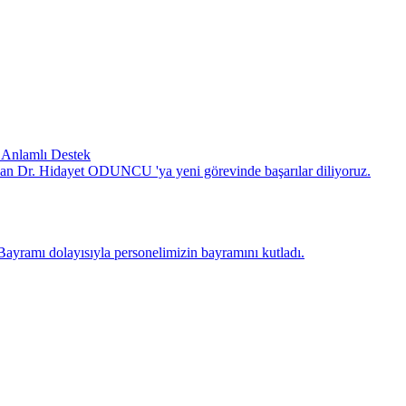
 Anlamlı Destek
an Dr. Hidayet ODUNCU 'ya yeni görevinde başarılar diliyoruz.
mı dolayısıyla personelimizin bayramını kutladı.