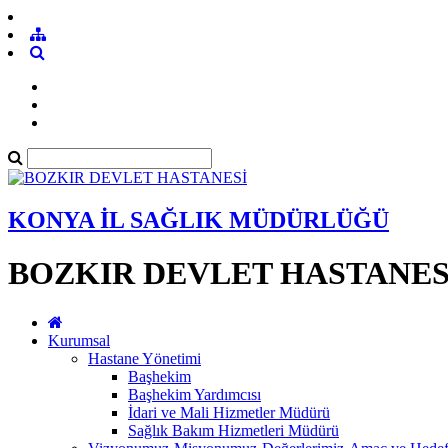
KONYA İL SAĞLIK MÜDÜRLÜĞÜ
BOZKIR DEVLET HASTANES
Kurumsal
Hastane Yönetimi
Başhekim
Başhekim Yardımcısı
İdari ve Mali Hizmetler Müdürü
Sağlık Bakım Hizmetleri Müdürü