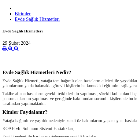
Birimler
Evde Sağlık Hizmetleri
Evde Sağlık Hizmetleri
29 Şubat 2024
Evde Sağlık Hizmetleri Nedir?
Evde Sağlık Hizmeti, yatağa tam bağımlı olan hastaların aileleri ile yaşadıkla
yakınlarının ya da bakmakla görevli kişilerin bu konudaki eğitimini sağlayar
Takibe alınan hastaların gerekli tetkiklerinin yapılması, sürekli kullanılan i
pansumanlarının yapılması ve gereğinde bakımından sorumlu kişilere de bu kon
tarafından yapılmaktadır.
Kimler Faydalanır?
Yatağa bağımlı ve yaşlılık nedeniyle kendi öz bakımlarını yapamayan hastala
KOAH vb. Solunum Sistemi Hastalıkları,
Engeli nedeni ile hastaneye gelemeyen engelli hastalar,