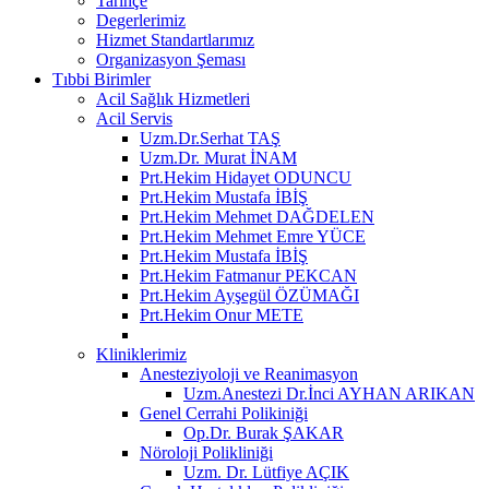
Tarihçe
Degerlerimiz
Hizmet Standartlarımız
Organizasyon Şeması
Tıbbi Birimler
Acil Sağlık Hizmetleri
Acil Servis
Uzm.Dr.Serhat TAŞ
Uzm.Dr. Murat İNAM
Prt.Hekim Hidayet ODUNCU
Prt.Hekim Mustafa İBİŞ
Prt.Hekim Mehmet DAĞDELEN
Prt.Hekim Mehmet Emre YÜCE
Prt.Hekim Mustafa İBİŞ
Prt.Hekim Fatmanur PEKCAN
Prt.Hekim Ayşegül ÖZÜMAĞI
Prt.Hekim Onur METE
Kliniklerimiz
Anesteziyoloji ve Reanimasyon
Uzm.Anestezi Dr.İnci AYHAN ARIKAN
Genel Cerrahi Polikiniği
Op.Dr. Burak ŞAKAR
Nöroloji Polikliniği
Uzm. Dr. Lütfiye AÇIK