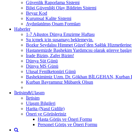
Güvenlik Raporlama Sistemi
Bilgi Güvenliği Olay Bildirim Sistemi
Beyaz Kod
Kurumsal Kalite Sistemi
Aydınlatılmış Onam Formları
Haberler
1-7 Ağustos Dünya Emzirme Haftası
Su içmek için susamayı beklemeyin.
Bozkır Sevdalısı Himmet Güzel’den Sağlık Hizmetlerine
Hastanemizde Başhekim Yardımcısı olarak göreve başlay
İrade Bizim, Zafer Bizim!
Dünya Süt Günü
Dünya MS Günü
Ulusal Fenilketonüri Günü
Başhekimimiz Uzm. Dr. Gökhan BİLGEHAN, Kurban Bayra
Kurban Bayramınız Mübarek Olsun
İletişim&Ulaşım
İletişim
Ulaşım Bilgileri
Harita (Nasıl Gidilir)
Öneri ve Görüşleriniz
Hasta Görüş ve Öneri Formu
Personel Görüş ve Öneri Formu