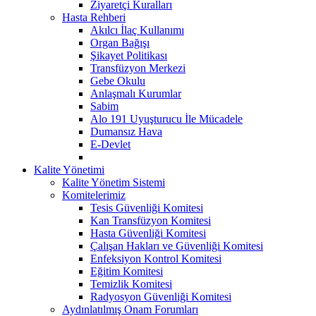
Ziyaretçi Kuralları
Hasta Rehberi
Akılcı İlaç Kullanımı
Organ Bağışı
Şikayet Politikası
Transfüzyon Merkezi
Gebe Okulu
Anlaşmalı Kurumlar
Sabim
Alo 191 Uyuşturucu İle Mücadele
Dumansız Hava
E-Devlet
Kalite Yönetimi
Kalite Yönetim Sistemi
Komitelerimiz
Tesis Güvenliği Komitesi
Kan Transfüzyon Komitesi
Hasta Güvenliği Komitesi
Çalışan Hakları ve Güvenliği Komitesi
Enfeksiyon Kontrol Komitesi
Eğitim Komitesi
Temizlik Komitesi
Radyosyon Güvenliği Komitesi
Aydınlatılmış Onam Forumları