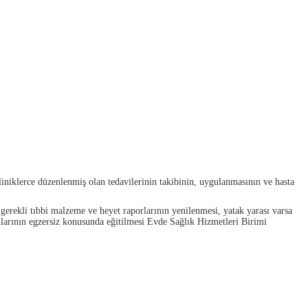
kliniklerce düzenlenmiş olan tedavilerinin takibinin, uygulanmasının ve hasta
, gerekli tıbbi malzeme ve heyet raporlarının yenilenmesi, yatak yarası varsa
nlarının egzersiz konusunda eğitilmesi Evde Sağlık Hizmetleri Birimi