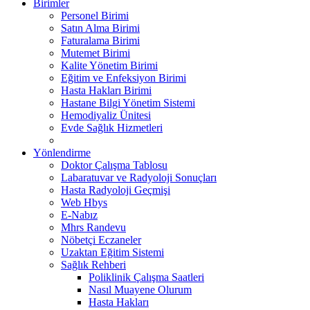
Birimler
Personel Birimi
Satın Alma Birimi
Faturalama Birimi
Mutemet Birimi
Kalite Yönetim Birimi
Eğitim ve Enfeksiyon Birimi
Hasta Hakları Birimi
Hastane Bilgi Yönetim Sistemi
Hemodiyaliz Ünitesi
Evde Sağlık Hizmetleri
Yönlendirme
Doktor Çalışma Tablosu
Labaratuvar ve Radyoloji Sonuçları
Hasta Radyoloji Geçmişi
Web Hbys
E-Nabız
Mhrs Randevu
Nöbetçi Eczaneler
Uzaktan Eğitim Sistemi
Sağlık Rehberi
Poliklinik Çalışma Saatleri
Nasıl Muayene Olurum
Hasta Hakları