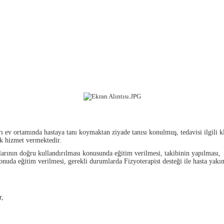
rı ev ortamında hastaya tanı koymaktan ziyade tanısı konulmuş, tedavisi ilgili 
ak hizmet vermektedir.
laçlarının doğru kullandırılması konusunda eğitim verilmesi, takibinin yapılması
uda eğitim verilmesi, gerekli durumlarda Fizyoterapist desteği ile hasta yakı
r,