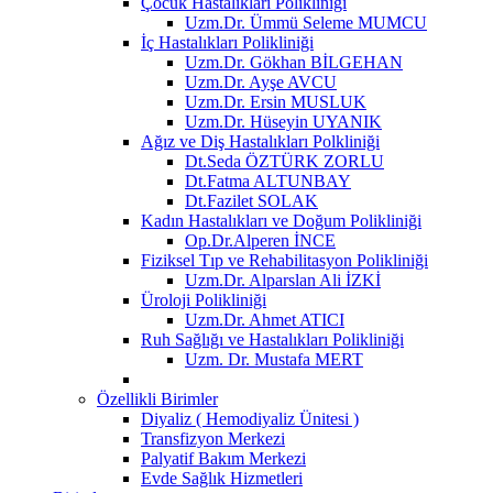
Çocuk Hastalıkları Polikliniği
Uzm.Dr. Ümmü Seleme MUMCU
İç Hastalıkları Polikliniği
Uzm.Dr. Gökhan BİLGEHAN
Uzm.Dr. Ayşe AVCU
Uzm.Dr. Ersin MUSLUK
Uzm.Dr. Hüseyin UYANIK
Ağız ve Diş Hastalıkları Polkliniği
Dt.Seda ÖZTÜRK ZORLU
Dt.Fatma ALTUNBAY
Dt.Fazilet SOLAK
Kadın Hastalıkları ve Doğum Polikliniği
Op.Dr.Alperen İNCE
Fiziksel Tıp ve Rehabilitasyon Polikliniği
Uzm.Dr. Alparslan Ali İZKİ
Üroloji Polikliniği
Uzm.Dr. Ahmet ATICI
Ruh Sağlığı ve Hastalıkları Polikliniği
Uzm. Dr. Mustafa MERT
Özellikli Birimler
Diyaliz ( Hemodiyaliz Ünitesi )
Transfizyon Merkezi
Palyatif Bakım Merkezi
Evde Sağlık Hizmetleri