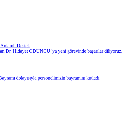
 Anlamlı Destek
an Dr. Hidayet ODUNCU 'ya yeni görevinde başarılar diliyoruz.
mı dolayısıyla personelimizin bayramını kutladı.