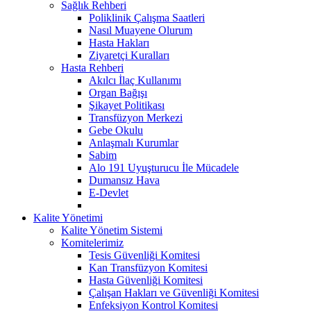
Sağlık Rehberi
Poliklinik Çalışma Saatleri
Nasıl Muayene Olurum
Hasta Hakları
Ziyaretçi Kuralları
Hasta Rehberi
Akılcı İlaç Kullanımı
Organ Bağışı
Şikayet Politikası
Transfüzyon Merkezi
Gebe Okulu
Anlaşmalı Kurumlar
Sabim
Alo 191 Uyuşturucu İle Mücadele
Dumansız Hava
E-Devlet
Kalite Yönetimi
Kalite Yönetim Sistemi
Komitelerimiz
Tesis Güvenliği Komitesi
Kan Transfüzyon Komitesi
Hasta Güvenliği Komitesi
Çalışan Hakları ve Güvenliği Komitesi
Enfeksiyon Kontrol Komitesi