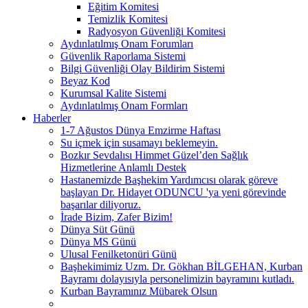
Eğitim Komitesi
Temizlik Komitesi
Radyosyon Güvenliği Komitesi
Aydınlatılmış Onam Forumları
Güvenlik Raporlama Sistemi
Bilgi Güvenliği Olay Bildirim Sistemi
Beyaz Kod
Kurumsal Kalite Sistemi
Aydınlatılmış Onam Formları
Haberler
1-7 Ağustos Dünya Emzirme Haftası
Su içmek için susamayı beklemeyin.
Bozkır Sevdalısı Himmet Güzel’den Sağlık
Hizmetlerine Anlamlı Destek
Hastanemizde Başhekim Yardımcısı olarak göreve
başlayan Dr. Hidayet ODUNCU 'ya yeni görevinde
başarılar diliyoruz.
İrade Bizim, Zafer Bizim!
Dünya Süt Günü
Dünya MS Günü
Ulusal Fenilketonüri Günü
Başhekimimiz Uzm. Dr. Gökhan BİLGEHAN, Kurban
Bayramı dolayısıyla personelimizin bayramını kutladı.
Kurban Bayramınız Mübarek Olsun