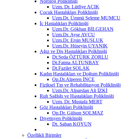
Nöroloji Polikliniği
Uzm. Dr. Lütfiye AÇIK
Çocuk Hastalıkları Polikliniği
Uzm.Dr. Ümmü Seleme MUMCU
İç Hastalıkları Polikliniği
Uzm.Dr. Gökhan BİLGEHAN
Uzm.Dr. Ayşe AVCU
Uzm.Dr. Ersin MUSLUK
Uzm.Dr. Hüseyin UYANIK
Ağız ve Diş Hastalıkları Polkliniği
Dt.Seda ÖZTÜRK ZORLU
Dt.Fatma ALTUNBAY
Dt.Fazilet SOLAK
Kadın Hastalıkları ve Doğum Polikliniği
Op.Dr.Alperen İNCE
Fiziksel Tıp ve Rehabilitasyon Polikliniği
Uzm.Dr. Alparslan Ali İZKİ
Ruh Sağlığı ve Hastalıkları Polikliniği
Uzm. Dr. Mustafa MERT
Göz Hastalıkları Polikliniği
Op.Dr. Gülsun SOLMAZ
Diyetisyen Polikliniği
Dt. Şaban KOYUN
Özellikli Birimler