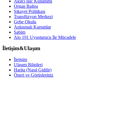
Akılcı İlaç Kullanımı
Organ Bağışı
Şikayet Politikası
Transfüzyon Merkezi
Gebe Okulu
Anlaşmalı Kurumlar
Sabim
Alo 191 Uyuşturucu İle Mücadele
İletişim&Ulaşım
İletişim
Ulaşım Bilgileri
Harita (Nasıl Gidilir)
Öneri ve Görüşleriniz