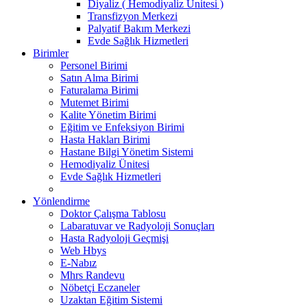
Diyaliz ( Hemodiyaliz Ünitesi )
Transfizyon Merkezi
Palyatif Bakım Merkezi
Evde Sağlık Hizmetleri
Birimler
Personel Birimi
Satın Alma Birimi
Faturalama Birimi
Mutemet Birimi
Kalite Yönetim Birimi
Eğitim ve Enfeksiyon Birimi
Hasta Hakları Birimi
Hastane Bilgi Yönetim Sistemi
Hemodiyaliz Ünitesi
Evde Sağlık Hizmetleri
Yönlendirme
Doktor Çalışma Tablosu
Labaratuvar ve Radyoloji Sonuçları
Hasta Radyoloji Geçmişi
Web Hbys
E-Nabız
Mhrs Randevu
Nöbetçi Eczaneler
Uzaktan Eğitim Sistemi