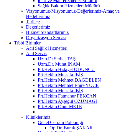
İdari ve Mali Hizmetler Müdürü
Sağlık Bakım Hizmetleri Müdürü
Vizyonumuz-Misyonumuz-Değerlerimiz-Amaç ve
Hedeflerimiz
Tarihçe
Degerlerimiz
Hizmet Standartlarımız
Organizasyon Şeması
Tıbbi Birimler
Acil Sağlık Hizmetleri
Acil Servis
Uzm.Dr.Serhat TAŞ
Uzm.Dr. Murat İNAM
Prt.Hekim Hidayet ODUNCU
Prt.Hekim Mustafa İBİŞ
Prt.Hekim Mehmet DAĞDELEN
Prt.Hekim Mehmet Emre YÜCE
Prt.Hekim Mustafa İBİŞ
Prt.Hekim Fatmanur PEKCAN
Prt.Hekim Ayşegül ÖZÜMAĞI
Prt.Hekim Onur METE
Kliniklerimiz
Genel Cerrahi Polikiniği
Op.Dr. Burak ŞAKAR