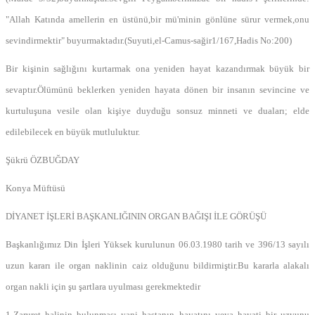
"Allah Katında amellerin en üstünü,bir mü'minin gönlüne sürur vermek,onu
sevindirmektir" buyurmaktadır.(Suyuti,el-Camus-sağir1/167,Hadis No:200)
Bir kişinin sağlığını kurtarmak ona yeniden hayat kazandırmak büyük bir
sevaptır.Ölümünü beklerken yeniden hayata dönen bir insanın sevincine ve
kurtuluşuna vesile olan kişiye duyduğu sonsuz minneti ve duaları; elde
edilebilecek en büyük mutluluktur.
Şükrü ÖZBUĞDAY
Konya Müftüsü
DİYANET İŞLERİ BAŞKANLIĞININ ORGAN BAĞIŞI İLE GÖRÜŞÜ
Başkanlığımız Din İşleri Yüksek kurulunun 06.03.1980 tarih ve 396/13 sayılı
uzun kararı ile organ naklinin caiz olduğunu bildirmiştir.Bu kararla alakalı
organ nakli için şu şartlara uyulması gerekmektedir
1-Zaruret halinin bulunması yani hastanın hayatını veya hayati bir uzvunu