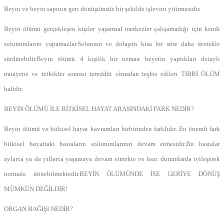
Beyin ve beyin sapının geri dönüşümsüz bir şekilde işlevini yitirmesidir.
Beyin ölümü gerçekleşen kişiler yaşamsal merkezler çalışamadığı için kendi
solunumlarını yapamazlar.Solunum ve dolaşım kısa bir süre daha destekle
sürdürebilir.Beyin ölümü 4 kişilik bir uzman heyetin yaptıkları detaylı
muayene ve tetkikler sonrası tereddüt olmadan teşhis edilen TIBBİ ÖLÜM
halidir.
BEYİN ÖLÜMÜ İLE BİTKİSEL HAYAT ARASINDAKİ FARK NEDİR?
Beyin ölümü ve bitkisel hayat kavramları birbirinden farklıdır. En önemli fark
bitkisel hayattaki hastaların solunumlarının devam etmesidir.Bu hastalar
aylarca ya da yıllarca yaşamaya devam etmekte ve bazı durumlarda iyileşerek
normale dönebilmektedir.BEYİN ÖLÜMÜNDE İSE GERİYE DÖNÜŞ
MÜMKÜN DEĞİLDİR!
ORGAN BAĞIŞI NEDİR?