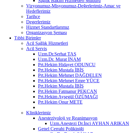
Sağlık Bakım Hizmetleri Müdürü
Vizyonumuz-Misyonumuz-Değerlerimiz-Amaç ve
Hedeflerimiz
Tarihçe
Degerlerimiz
Hizmet Standartlarımız
Organizasyon Şeması
Tıbbi Birimler
Acil Sağlık Hizmetleri
Acil Servis
Uzm.Dr.Serhat TAŞ
Uzm.Dr. Murat İNAM
Prt.Hekim Hidayet ODUNCU
Prt.Hekim Mustafa İBİŞ
Prt.Hekim Mehmet DAĞDELEN
Prt.Hekim Mehmet Emre YÜCE
Prt.Hekim Mustafa İBİŞ
Prt.Hekim Fatmanur PEKCAN
Prt.Hekim Ayşegül ÖZÜMAĞI
Prt.Hekim Onur METE
Kliniklerimiz
Anesteziyoloji ve Reanimasyon
Uzm.Anestezi Dr.İnci AYHAN ARIKAN
Genel Cerrahi Polikiniği