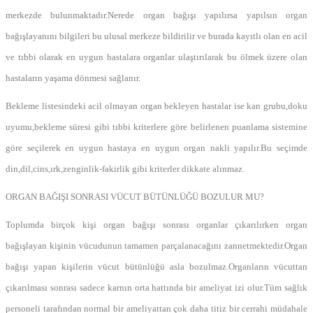
merkezde bulunmaktadır.Nerede organ bağışı yapılırsa yapılsın organ
bağışlayanını bilgileri bu ulusal merkeze bildirilir ve burada kayıtlı olan en acil
ve tıbbi olarak en uygun hastalara organlar ulaştırılarak bu ölmek üzere olan
hastaların yaşama dönmesi sağlanır.
Bekleme listesindeki acil olmayan organ bekleyen hastalar ise kan grubu,doku
uyumu,bekleme süresi gibi tıbbi kriterlere göre belirlenen puanlama sistemine
göre seçilerek en uygun hastaya en uygun organ nakli yapılır.Bu seçimde
din,dil,cins,ırk,zenginlik-fakirlik gibi kriterler dikkate alınmaz.
ORGAN BAĞIŞI SONRASI VÜCUT BÜTÜNLÜĞÜ BOZULUR MU?
Toplumda birçok kişi organ bağışı sonrası organlar çıkarılırken organ
bağışlayan kişinin vücudunun tamamen parçalanacağını zannetmektedir.Organ
bağışı yapan kişilerin vücut bütünlüğü asla bozulmaz.Organların vücuttan
çıkarılması sonrası sadece karnın orta hattında bir ameliyat izi olur.Tüm sağlık
personeli tarafından normal bir ameliyattan çok daha titiz bir cerrahi müdahale