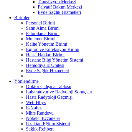
Transfizyon Merkezi
Palyatif Bakım Merkezi
Evde Sağlık Hizmetleri
Birimler
Personel Birimi
Satın Alma Birimi
Faturalama Birimi
Mutemet Birimi
Kalite Yönetim Birimi
Eğitim ve Enfeksiyon Birimi
Hasta Hakları Birimi
Hastane Bilgi Yönetim Sistemi
Hemodiyaliz Ünitesi
Evde Sağlık Hizmetleri
Yönlendirme
Doktor Çalışma Tablosu
Labaratuvar ve Radyoloji Sonuçları
Hasta Radyoloji Geçmişi
Web Hbys
E-Nabız
Mhrs Randevu
Nöbetçi Eczaneler
Uzaktan Eğitim Sistemi
Sağlık Rehberi