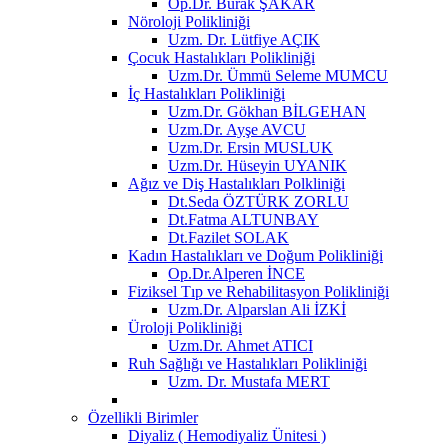
Op.Dr. Burak ŞAKAR
Nöroloji Polikliniği
Uzm. Dr. Lütfiye AÇIK
Çocuk Hastalıkları Polikliniği
Uzm.Dr. Ümmü Seleme MUMCU
İç Hastalıkları Polikliniği
Uzm.Dr. Gökhan BİLGEHAN
Uzm.Dr. Ayşe AVCU
Uzm.Dr. Ersin MUSLUK
Uzm.Dr. Hüseyin UYANIK
Ağız ve Diş Hastalıkları Polkliniği
Dt.Seda ÖZTÜRK ZORLU
Dt.Fatma ALTUNBAY
Dt.Fazilet SOLAK
Kadın Hastalıkları ve Doğum Polikliniği
Op.Dr.Alperen İNCE
Fiziksel Tıp ve Rehabilitasyon Polikliniği
Uzm.Dr. Alparslan Ali İZKİ
Üroloji Polikliniği
Uzm.Dr. Ahmet ATICI
Ruh Sağlığı ve Hastalıkları Polikliniği
Uzm. Dr. Mustafa MERT
Özellikli Birimler
Diyaliz ( Hemodiyaliz Ünitesi )