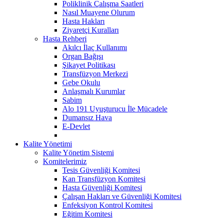
Poliklinik Çalışma Saatleri
Nasıl Muayene Olurum
Hasta Hakları
Ziyaretçi Kuralları
Hasta Rehberi
Akılcı İlaç Kullanımı
Organ Bağışı
Şikayet Politikası
Transfüzyon Merkezi
Gebe Okulu
Anlaşmalı Kurumlar
Sabim
Alo 191 Uyuşturucu İle Mücadele
Dumansız Hava
E-Devlet
Kalite Yönetimi
Kalite Yönetim Sistemi
Komitelerimiz
Tesis Güvenliği Komitesi
Kan Transfüzyon Komitesi
Hasta Güvenliği Komitesi
Çalışan Hakları ve Güvenliği Komitesi
Enfeksiyon Kontrol Komitesi
Eğitim Komitesi