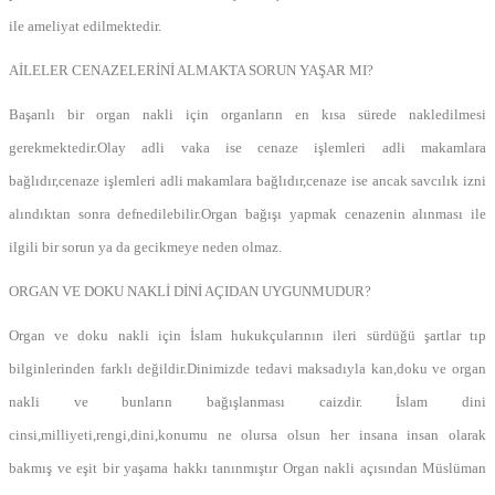
ile ameliyat edilmektedir.
AİLELER CENAZELERİNİ ALMAKTA SORUN YAŞAR MI?
Başarılı bir organ nakli için organların en kısa sürede nakledilmesi
gerekmektedir.Olay adli vaka ise cenaze işlemleri adli makamlara
bağlıdır,cenaze işlemleri adli makamlara bağlıdır,cenaze ise ancak savcılık izni
alındıktan sonra defnedilebilir.Organ bağışı yapmak cenazenin alınması ile
ilgili bir sorun ya da gecikmeye neden olmaz.
ORGAN VE DOKU NAKLİ DİNİ AÇIDAN UYGUNMUDUR?
Organ ve doku nakli için İslam hukukçularının ileri sürdüğü şartlar tıp
bilginlerinden farklı değildir.Dinimizde tedavi maksadıyla kan,doku ve organ
nakli ve bunların bağışlanması caizdir. İslam dini
cinsi,milliyeti,rengi,dini,konumu ne olursa olsun her insana insan olarak
bakmış ve eşit bir yaşama hakkı tanınmıştır Organ nakli açısından Müslüman