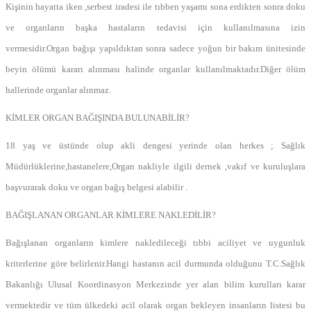
Kişinin hayatta iken ,serbest iradesi ile tıbben yaşamı sona erdikten sonra doku
ve organların başka hastaların tedavisi için kullanılmasına izin
vermesidir.Organ bağışı yapıldıktan sonra sadece yoğun bir bakım ünitesinde
beyin ölümü kararı alınması halinde organlar kullanılmaktadır.Diğer ölüm
hallerinde organlar alınmaz.
KİMLER ORGAN BAĞIŞINDA BULUNABİLİR?
18 yaş ve üstünde olup akli dengesi yerinde olan herkes ; Sağlık
Müdürlüklerine,hastanelere,Organ nakliyle ilgili dernek ,vakıf ve kuruluşlara
başvurarak doku ve organ bağış belgesi alabilir .
BAĞIŞLANAN ORGANLAR KİMLERE NAKLEDİLİR?
Bağışlanan organların kimlere nakledileceği tıbbi aciliyet ve uygunluk
kriterlerine göre belirlenir.Hangi hastanın acil durmunda olduğunu T.C.Sağlık
Bakanlığı Ulusal Koordinasyon Merkezinde yer alan bilim kurulları karar
vermektedir ve tüm ülkedeki acil olarak organ bekleyen insanların listesi bu