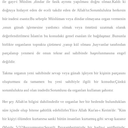
ile gayr-i Müslim ,dindar ile fasik ayrımı yapılması doğru olmaz.Kaldı ki
doğruya hidayet eden de eceli takdir eden de Allah'tır.Sorumlulukta herkesin
hür iradesi esastır.Bu sebeple Müslüman veya dindar olmayana organ vermenin
,onun günah işlemesine yardımcı olmak veya ömrünü uzatmak olarak
değerlendirilmesi İslam'ın bu konudaki genel esasları ile bağdaşmaz .Bununla
birlikte organların toprakta çürümesi ,yanıp kül olması ,hayvanlar tarafından
parçalanıp yenmesi de onun tekrar asıl sahibinde haşrolunmasına engel
değildir.
Takma organın yeni sahibinde sevap veya günah işleyen bir kişinin parçasını
oluşturması da tamamen bu yeni sahibiyle ilgili bir konudur.Çünkü
sorumlulukta asıl olan iradedir.Sorumlusu da organları kullanan şahıstır.
Her şey Allah'ın bilgisi dahilindedir ve organlar her bir bedende bulundukları
süre içinde olup bitene şahitlik edebilirler.Yüce Allah Kur'an-ı Kerim'de: "Kim
bir kişiyi ölümden kurtarırsa sanki bütün insanları kurtarmış gibi sevap kazanır
(Maide 5/32)buyurmuştur.Sevgili Peygamberimizde bir hadis-i şeriflerinde: