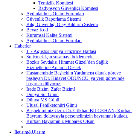
Temizlik Komitesi
Radyosyon Güvenliği Komitesi
Aydınlatılmış Onam Forumları
Güvenlik Raporlama Sistemi
Bilgi Güvenliği Olay Bildirim Sistemi
Beyaz Kod
Kurumsal Kalite Sistemi
Aydınlatılmış Onam Formları
Haberler
1-7 Ağustos Dünya Emzirme Haftası
Su içmek için susamayı beklemeyin.
Bozkır Sevdalısı Himmet Güzel’den Sağlık
Hizmetlerine Anlamlı Destek
Hastanemizde Başhekim Yardımcısı olarak göreve
başlayan Dr. Hidayet ODUNCU 'ya yeni görevinde
başarılar diliyoruz.
İrade Bizim, Zafer Bizim!
Dünya Süt Günü
Dünya MS Günü
Ulusal Fenilketonüri Günü
Başhekimimiz Uzm. Dr. Gökhan BİLGEHAN, Kurban
Bayramı dolayısıyla personelimizin bayramını kutladı.
Kurban Bayramınız Mübarek Olsun
İletişim&Ulaşım