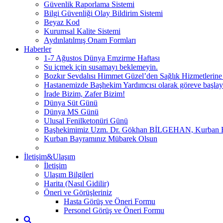
Güvenlik Raporlama Sistemi
Bilgi Güvenliği Olay Bildirim Sistemi
Beyaz Kod
Kurumsal Kalite Sistemi
Aydınlatılmış Onam Formları
Haberler
1-7 Ağustos Dünya Emzirme Haftası
Su içmek için susamayı beklemeyin.
Bozkır Sevdalısı Himmet Güzel’den Sağlık Hizmetlerine
Hastanemizde Başhekim Yardımcısı olarak göreve başlay
İrade Bizim, Zafer Bizim!
Dünya Süt Günü
Dünya MS Günü
Ulusal Fenilketonüri Günü
Başhekimimiz Uzm. Dr. Gökhan BİLGEHAN, Kurban Bayra
Kurban Bayramınız Mübarek Olsun
İletişim&Ulaşım
İletişim
Ulaşım Bilgileri
Harita (Nasıl Gidilir)
Öneri ve Görüşleriniz
Hasta Görüş ve Öneri Formu
Personel Görüş ve Öneri Formu