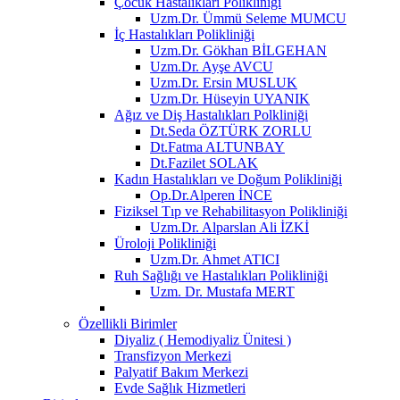
Çocuk Hastalıkları Polikliniği
Uzm.Dr. Ümmü Seleme MUMCU
İç Hastalıkları Polikliniği
Uzm.Dr. Gökhan BİLGEHAN
Uzm.Dr. Ayşe AVCU
Uzm.Dr. Ersin MUSLUK
Uzm.Dr. Hüseyin UYANIK
Ağız ve Diş Hastalıkları Polkliniği
Dt.Seda ÖZTÜRK ZORLU
Dt.Fatma ALTUNBAY
Dt.Fazilet SOLAK
Kadın Hastalıkları ve Doğum Polikliniği
Op.Dr.Alperen İNCE
Fiziksel Tıp ve Rehabilitasyon Polikliniği
Uzm.Dr. Alparslan Ali İZKİ
Üroloji Polikliniği
Uzm.Dr. Ahmet ATICI
Ruh Sağlığı ve Hastalıkları Polikliniği
Uzm. Dr. Mustafa MERT
Özellikli Birimler
Diyaliz ( Hemodiyaliz Ünitesi )
Transfizyon Merkezi
Palyatif Bakım Merkezi
Evde Sağlık Hizmetleri