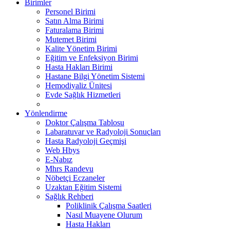
Birimler
Personel Birimi
Satın Alma Birimi
Faturalama Birimi
Mutemet Birimi
Kalite Yönetim Birimi
Eğitim ve Enfeksiyon Birimi
Hasta Hakları Birimi
Hastane Bilgi Yönetim Sistemi
Hemodiyaliz Ünitesi
Evde Sağlık Hizmetleri
Yönlendirme
Doktor Çalışma Tablosu
Labaratuvar ve Radyoloji Sonuçları
Hasta Radyoloji Geçmişi
Web Hbys
E-Nabız
Mhrs Randevu
Nöbetçi Eczaneler
Uzaktan Eğitim Sistemi
Sağlık Rehberi
Poliklinik Çalışma Saatleri
Nasıl Muayene Olurum
Hasta Hakları