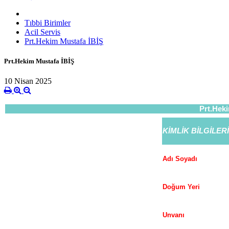
Tıbbi Birimler
Acil Servis
Prt.Hekim Mustafa İBİŞ
Prt.Hekim Mustafa İBİŞ
10 Nisan 2025
Prt.Hek
KİMLİK BİLGİLERİ
Adı Soyadı
Doğum Yeri
Unvanı