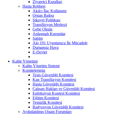
Ziyaretçi Kuralları
Hasta Rehberi
Akılcı İlaç Kullanımı
Organ Bağışı
Şikayet Politikası
Transfüzyon Merkezi
Gebe Okulu
Anlaşmalı Kurumlar
Sabim
Alo 191 Uyuşturucu İle Mücadele
Dumansız Hava
E-Devlet
Kalite Yönetimi
Kalite Yönetim Sistemi
Komitelerimiz
Tesis Güvenliği Komitesi
Kan Transfüzyon Komitesi
Hasta Güvenliği Komitesi
Çalışan Hakları ve Güvenliği Komitesi
Enfeksiyon Kontrol Komitesi
Eğitim Komitesi
Temizlik Komitesi
Radyosyon Güvenliği Komitesi
Aydınlatılmış Onam Forumları