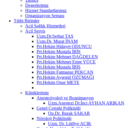
Tarihçe
Degerlerimiz
Hizmet Standartlarımız
Organizasyon Şeması
Tıbbi Birimler
Acil Sağlık Hizmetleri
Acil Servis
Uzm.Dr.Serhat TAŞ
Uzm.Dr. Murat İNAM
Prt.Hekim Hidayet ODUNCU
Prt.Hekim Mustafa İBİŞ
Prt.Hekim Mehmet DAĞDELEN
Prt.Hekim Mehmet Emre YÜCE
Prt.Hekim Mustafa İBİŞ
Prt.Hekim Fatmanur PEKCAN
Prt.Hekim Ayşegül ÖZÜMAĞI
Prt.Hekim Onur METE
Kliniklerimiz
Anesteziyoloji ve Reanimasyon
Uzm.Anestezi Dr.İnci AYHAN ARIKAN
Genel Cerrahi Polikiniği
Op.Dr. Burak ŞAKAR
Nöroloji Polikliniği
Uzm. Dr. Lütfiye AÇIK