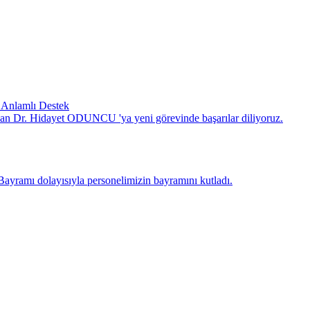
 Anlamlı Destek
an Dr. Hidayet ODUNCU 'ya yeni görevinde başarılar diliyoruz.
mı dolayısıyla personelimizin bayramını kutladı.