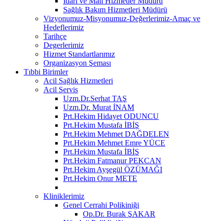
İdari ve Mali Hizmetler Müdürü
Sağlık Bakım Hizmetleri Müdürü
Vizyonumuz-Misyonumuz-Değerlerimiz-Amaç ve
Hedeflerimiz
Tarihçe
Degerlerimiz
Hizmet Standartlarımız
Organizasyon Şeması
Tıbbi Birimler
Acil Sağlık Hizmetleri
Acil Servis
Uzm.Dr.Serhat TAŞ
Uzm.Dr. Murat İNAM
Prt.Hekim Hidayet ODUNCU
Prt.Hekim Mustafa İBİŞ
Prt.Hekim Mehmet DAĞDELEN
Prt.Hekim Mehmet Emre YÜCE
Prt.Hekim Mustafa İBİŞ
Prt.Hekim Fatmanur PEKCAN
Prt.Hekim Ayşegül ÖZÜMAĞI
Prt.Hekim Onur METE
Kliniklerimiz
Genel Cerrahi Polikiniği
Op.Dr. Burak ŞAKAR