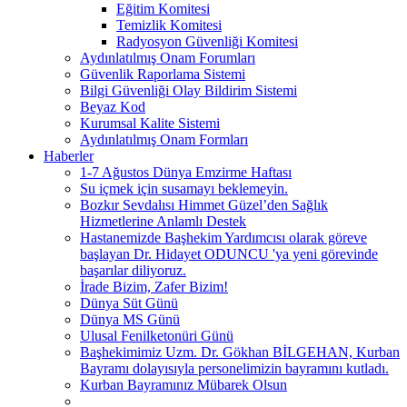
Eğitim Komitesi
Temizlik Komitesi
Radyosyon Güvenliği Komitesi
Aydınlatılmış Onam Forumları
Güvenlik Raporlama Sistemi
Bilgi Güvenliği Olay Bildirim Sistemi
Beyaz Kod
Kurumsal Kalite Sistemi
Aydınlatılmış Onam Formları
Haberler
1-7 Ağustos Dünya Emzirme Haftası
Su içmek için susamayı beklemeyin.
Bozkır Sevdalısı Himmet Güzel’den Sağlık
Hizmetlerine Anlamlı Destek
Hastanemizde Başhekim Yardımcısı olarak göreve
başlayan Dr. Hidayet ODUNCU 'ya yeni görevinde
başarılar diliyoruz.
İrade Bizim, Zafer Bizim!
Dünya Süt Günü
Dünya MS Günü
Ulusal Fenilketonüri Günü
Başhekimimiz Uzm. Dr. Gökhan BİLGEHAN, Kurban
Bayramı dolayısıyla personelimizin bayramını kutladı.
Kurban Bayramınız Mübarek Olsun