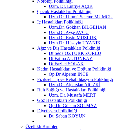
Nöroloji Polikliniği
Uzm. Dr. Lütfiye AÇIK
Çocuk Hastalıkları Polikliniği
Uzm.Dr. Ümmü Seleme MUMCU
İç Hastalıkları Polikliniği
Uzm.Dr. Gökhan BİLGEHAN
Uzm.Dr. Ayşe AVCU
Uzm.Dr. Ersin MUSLUK
Uzm.Dr. Hüseyin UYANIK
Ağız ve Diş Hastalıkları Polkliniği
Dt.Seda ÖZTÜRK ZORLU
Dt.Fatma ALTUNBAY
Dt.Fazilet SOLAK
Kadın Hastalıkları ve Doğum Polikliniği
Op.Dr.Alperen İNCE
Fiziksel Tıp ve Rehabilitasyon Polikliniği
Uzm.Dr. Alparslan Ali İZKİ
Ruh Sağlığı ve Hastalıkları Polikliniği
Uzm. Dr. Mustafa MERT
Göz Hastalıkları Polikliniği
Op.Dr. Gülsun SOLMAZ
Diyetisyen Polikliniği
Dt. Şaban KOYUN
Özellikli Birimler