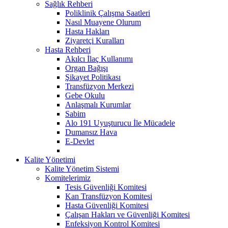
Sağlık Rehberi
Poliklinik Çalışma Saatleri
Nasıl Muayene Olurum
Hasta Hakları
Ziyaretçi Kuralları
Hasta Rehberi
Akılcı İlaç Kullanımı
Organ Bağışı
Şikayet Politikası
Transfüzyon Merkezi
Gebe Okulu
Anlaşmalı Kurumlar
Sabim
Alo 191 Uyuşturucu İle Mücadele
Dumansız Hava
E-Devlet
Kalite Yönetimi
Kalite Yönetim Sistemi
Komitelerimiz
Tesis Güvenliği Komitesi
Kan Transfüzyon Komitesi
Hasta Güvenliği Komitesi
Çalışan Hakları ve Güvenliği Komitesi
Enfeksiyon Kontrol Komitesi