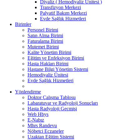
Diyaliz ( Hemodiyaliz Ünitesi )
Transfizyon Merkezi
Palyatif Bakım Merkezi
Evde Sağlık Hizmetleri
Birimler
Personel Birimi
Satın Alma Birimi
Faturalama Birimi
Mutemet Birimi
Kalite Yönetim Birimi
Eğitim ve Enfeksiyon Birimi
Hasta Hakları Birimi
Hastane Bilgi Yönetim Sistemi
Hemodiyaliz Ünitesi
Evde Sağlık Hizmetleri
Yönlendirme
Doktor Çalışma Tablosu
Labaratuvar ve Radyoloji Sonuçları
Hasta Radyoloji Geçmişi
Web Hbys
E-Nabız
Mhrs Randevu
Nöbetçi Eczaneler
Uzaktan Eğitim Sistemi