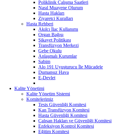
Poliklinik Çalışma Saatleri
Nasıl Muayene Olurum
Hasta Hakları
Ziyaretçi Kuralları
Hasta Rehberi
Akılcı İlaç Kullanımı
Organ Bağışı
Şikayet Politikası
Transfüzyon Merkezi
Gebe Okulu
Anlaşmalı Kurumlar
Sabim
Alo 191 Uyuşturucu İle Mücadele
Dumansız Hava
E-Devlet
Kalite Yönetimi
Kalite Yönetim Sistemi
Komitelerimiz
Tesis Güvenliği Komitesi
Kan Transfüzyon Komitesi
Hasta Güvenliği Komitesi
Çalışan Hakları ve Güvenliği Komitesi
Enfeksiyon Kontrol Komitesi
Eğitim Komitesi