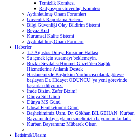
Temizlik Komitesi
Radyosyon Güvenliği Komitesi
Aydınlatılmış Onam Forumları
Güvenlik Raporlama Sistemi
Bilgi Güvenliği Olay Bildirim Sistemi
Beyaz Kod
Kurumsal Kalite Sistemi
Aydınlatılmış Onam Formları
Haberler
1-7 Ağustos Dünya Emzirme Haftası
Su içmek için susamayı beklemeyin.
Bozkır Sevdalısı Himmet Güzel’den Sağlık
Hizmetlerine Anlamlı Destek
Hastanemizde Başhekim Yardımcısı olarak göreve
başlayan Dr. Hidayet ODUNCU 'ya yeni görevinde
başarılar diliyoruz.
İrade Bizim, Zafer Bizim!
Dünya Süt Günü
Dünya MS Günü
Ulusal Fenilketonüri Günü
Başhekimimiz Uzm. Dr. Gökhan BİLGEHAN, Kurban
Bayramı dolayısıyla personelimizin bayramını kutladı.
Kurban Bayramınız Mübarek Olsun
İletişim&Ulaşım