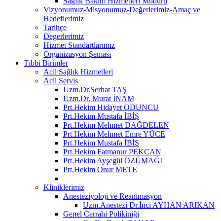
Sağlık Bakım Hizmetleri Müdürü
Vizyonumuz-Misyonumuz-Değerlerimiz-Amaç ve
Hedeflerimiz
Tarihçe
Degerlerimiz
Hizmet Standartlarımız
Organizasyon Şeması
Tıbbi Birimler
Acil Sağlık Hizmetleri
Acil Servis
Uzm.Dr.Serhat TAŞ
Uzm.Dr. Murat İNAM
Prt.Hekim Hidayet ODUNCU
Prt.Hekim Mustafa İBİŞ
Prt.Hekim Mehmet DAĞDELEN
Prt.Hekim Mehmet Emre YÜCE
Prt.Hekim Mustafa İBİŞ
Prt.Hekim Fatmanur PEKCAN
Prt.Hekim Ayşegül ÖZÜMAĞI
Prt.Hekim Onur METE
Kliniklerimiz
Anesteziyoloji ve Reanimasyon
Uzm.Anestezi Dr.İnci AYHAN ARIKAN
Genel Cerrahi Polikiniği