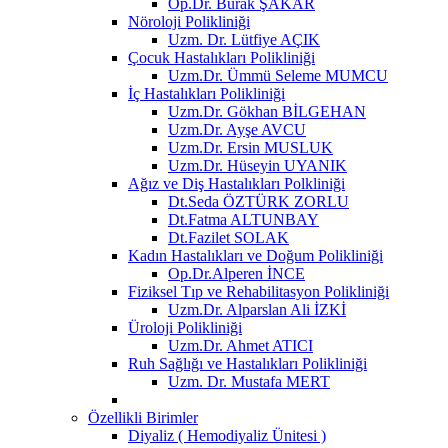
Op.Dr. Burak ŞAKAR
Nöroloji Polikliniği
Uzm. Dr. Lütfiye AÇIK
Çocuk Hastalıkları Polikliniği
Uzm.Dr. Ümmü Seleme MUMCU
İç Hastalıkları Polikliniği
Uzm.Dr. Gökhan BİLGEHAN
Uzm.Dr. Ayşe AVCU
Uzm.Dr. Ersin MUSLUK
Uzm.Dr. Hüseyin UYANIK
Ağız ve Diş Hastalıkları Polkliniği
Dt.Seda ÖZTÜRK ZORLU
Dt.Fatma ALTUNBAY
Dt.Fazilet SOLAK
Kadın Hastalıkları ve Doğum Polikliniği
Op.Dr.Alperen İNCE
Fiziksel Tıp ve Rehabilitasyon Polikliniği
Uzm.Dr. Alparslan Ali İZKİ
Üroloji Polikliniği
Uzm.Dr. Ahmet ATICI
Ruh Sağlığı ve Hastalıkları Polikliniği
Uzm. Dr. Mustafa MERT
Özellikli Birimler
Diyaliz ( Hemodiyaliz Ünitesi )