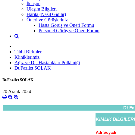
İletişim
Ulaşım Bilgileri
Harita (Nasıl Gidilir)
Öneri ve Görüşleriniz
Hasta Görüş ve Öneri Formu
Personel Görüş ve Öneri Formu
Tıbbi Birimler
Kliniklerimiz
Ağız ve Diş Hastalıkları Polkliniği
Dt.Fazilet SOLAK
Dt.Fazilet SOLAK
20 Aralık 2024
Dt.Fa
KİMLİK BİLGİLERİ
Adı Soyadı