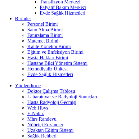
Transfizyon Merkezi
Palyatif Bakım Merkezi
Evde Sağlık Hizmetleri
Birimler
Personel Birimi
Satın Alma Birimi
Faturalama Birimi
Mutemet Birimi
Kalite Yönetim Birimi
Eğitim ve Enfeksiyon Birimi
Hasta Hakları Birimi
Hastane Bilgi Yönetim Sistemi
Hemodiyaliz Ünitesi
Evde Sağlık Hizmetleri
Yönlendirme
Doktor Çalışma Tablosu
Labaratuvar ve Radyoloji Sonuçları
Hasta Radyoloji Geçmişi
Web Hbys
E-Nabız
Mhrs Randevu
Nöbetçi Eczaneler
Uzaktan Eğitim Sistemi
Sağlık Rehberi