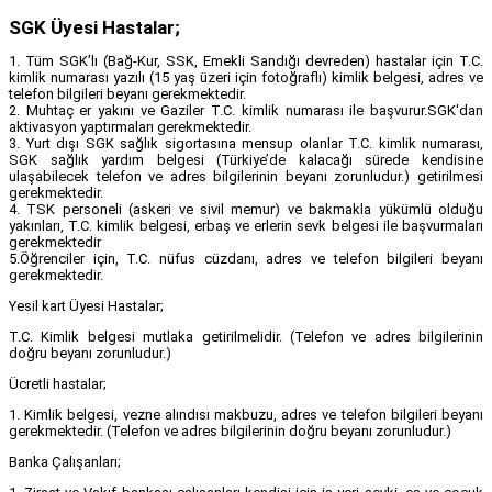
SGK Üyesi Hastalar;
1. Tüm SGK’lı (Bağ-Kur, SSK, Emekli Sandığı devreden) hastalar için T.C.
kimlik numarası yazılı (15 yaş üzeri için fotoğraflı) kimlik belgesi, adres ve
telefon bilgileri beyanı gerekmektedir.
2. Muhtaç er yakını ve Gaziler T.C. kimlik numarası ile başvurur.SGK'dan
aktivasyon yaptırmaları gerekmektedir.
3. Yurt dışı SGK sağlık sigortasına mensup olanlar T.C. kimlik numarası,
SGK sağlık yardım belgesi (Türkiye’de kalacağı sürede kendisine
ulaşabilecek telefon ve adres bilgilerinin beyanı zorunludur.) getirilmesi
gerekmektedir.
4. TSK personeli (askeri ve sivil memur) ve bakmakla yükümlü olduğu
yakınları, T.C. kimlik belgesi, erbaş ve erlerin sevk belgesi ile başvurmaları
gerekmektedir
5.Öğrenciler için, T.C. nüfus cüzdanı, adres ve telefon bilgileri beyanı
gerekmektedir.
Yesil kart Üyesi Hastalar;
T.C. Kimlik belgesi mutlaka getirilmelidir. (Telefon ve adres bilgilerinin
doğru beyanı zorunludur.)
Ücretli hastalar;
1. Kimlik belgesi, vezne alındısı makbuzu, adres ve telefon bilgileri beyanı
gerekmektedir. (Telefon ve adres bilgilerinin doğru beyanı zorunludur.)
Banka Çalışanları;