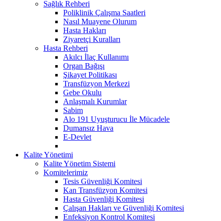
Sağlık Rehberi
Poliklinik Çalışma Saatleri
Nasıl Muayene Olurum
Hasta Hakları
Ziyaretçi Kuralları
Hasta Rehberi
Akılcı İlaç Kullanımı
Organ Bağışı
Şikayet Politikası
Transfüzyon Merkezi
Gebe Okulu
Anlaşmalı Kurumlar
Sabim
Alo 191 Uyuşturucu İle Mücadele
Dumansız Hava
E-Devlet
Kalite Yönetimi
Kalite Yönetim Sistemi
Komitelerimiz
Tesis Güvenliği Komitesi
Kan Transfüzyon Komitesi
Hasta Güvenliği Komitesi
Çalışan Hakları ve Güvenliği Komitesi
Enfeksiyon Kontrol Komitesi