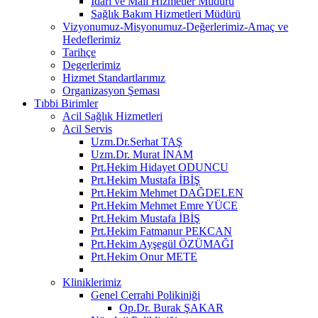
İdari ve Mali Hizmetler Müdürü
Sağlık Bakım Hizmetleri Müdürü
Vizyonumuz-Misyonumuz-Değerlerimiz-Amaç ve
Hedeflerimiz
Tarihçe
Degerlerimiz
Hizmet Standartlarımız
Organizasyon Şeması
Tıbbi Birimler
Acil Sağlık Hizmetleri
Acil Servis
Uzm.Dr.Serhat TAŞ
Uzm.Dr. Murat İNAM
Prt.Hekim Hidayet ODUNCU
Prt.Hekim Mustafa İBİŞ
Prt.Hekim Mehmet DAĞDELEN
Prt.Hekim Mehmet Emre YÜCE
Prt.Hekim Mustafa İBİŞ
Prt.Hekim Fatmanur PEKCAN
Prt.Hekim Ayşegül ÖZÜMAĞI
Prt.Hekim Onur METE
Kliniklerimiz
Genel Cerrahi Polikiniği
Op.Dr. Burak ŞAKAR