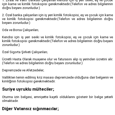
1. Ziraat ve Vakıf bankası çalışanları kendisi için iş yeri sevki, eş ve çocuk
için karne ve kimlik fotokopisi gerekmektedir.(Telefon ve adres bilgilerinin
doğru beyanı zorunludur.)
2. Özel banka çalışanları için iş yeri kimlik fotokopisi, eş ve çocuk için karne
ve kimlik fotokopisi gerekmektedir.(Telefon ve adres bilgilerinin doğru
beyanı zorunludur.)
Oda ve Borsa Çalışanları;
Kendisi için iş yeri sevki ve kimlik fotokopisi, eş ve çocuk için karne ve
kimlik fotokopisi gerekmektedir.(Telefon ve adres bilgilerinin doğru beyanı
zorunludur.)
Özel Sigorta Şirketi Çalışanları;
Ücretli Hasta Olarak muayene olur ve faturasını alıp iş yerinden ücretini alır.
(Telefon ve adres bilgilerinin doğru beyanı zorunludur.)
Depremzede ve Afetzedeler;
Valilikten temin edilmiş kriz masası depremzede olduğuna dair belgenin ve
kimliğinin fotokopisi gerekmektedir.
Suriye uyruklu mülteciler;
Oturma izin belgesi, emniyette kayıtlı olduklarını gösterir bir belge yeterli
olmaktadır.
Diğer Vatansız sığınmacılar;