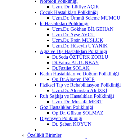
Nöroloji Polikliniği
Uzm. Dr. Lütfiye AÇIK
Çocuk Hastalıkları Polikliniği
Uzm.Dr. Ümmü Seleme MUMCU
İç Hastalıkları Polikliniği
Uzm.Dr. Gökhan BİLGEHAN
Uzm.Dr. Ayşe AVCU
Uzm.Dr. Ersin MUSLUK
Uzm.Dr. Hüseyin UYANIK
Ağız ve Diş Hastalıkları Polkliniği
Dt.Seda ÖZTÜRK ZORLU
Dt.Fatma ALTUNBAY
Dt.Fazilet SOLAK
Kadın Hastalıkları ve Doğum Polikliniği
Op.Dr.Alperen İNCE
Fiziksel Tıp ve Rehabilitasyon Polikliniği
Uzm.Dr. Alparslan Ali İZKİ
Ruh Sağlığı ve Hastalıkları Polikliniği
Uzm. Dr. Mustafa MERT
Göz Hastalıkları Polikliniği
Op.Dr. Gülsun SOLMAZ
Diyetisyen Polikliniği
Dt. Şaban KOYUN
Özellikli Birimler