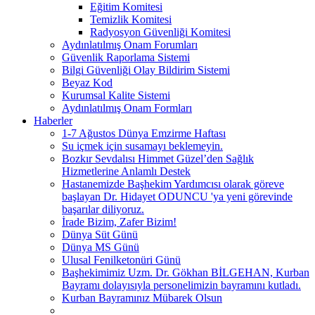
Eğitim Komitesi
Temizlik Komitesi
Radyosyon Güvenliği Komitesi
Aydınlatılmış Onam Forumları
Güvenlik Raporlama Sistemi
Bilgi Güvenliği Olay Bildirim Sistemi
Beyaz Kod
Kurumsal Kalite Sistemi
Aydınlatılmış Onam Formları
Haberler
1-7 Ağustos Dünya Emzirme Haftası
Su içmek için susamayı beklemeyin.
Bozkır Sevdalısı Himmet Güzel’den Sağlık
Hizmetlerine Anlamlı Destek
Hastanemizde Başhekim Yardımcısı olarak göreve
başlayan Dr. Hidayet ODUNCU 'ya yeni görevinde
başarılar diliyoruz.
İrade Bizim, Zafer Bizim!
Dünya Süt Günü
Dünya MS Günü
Ulusal Fenilketonüri Günü
Başhekimimiz Uzm. Dr. Gökhan BİLGEHAN, Kurban
Bayramı dolayısıyla personelimizin bayramını kutladı.
Kurban Bayramınız Mübarek Olsun