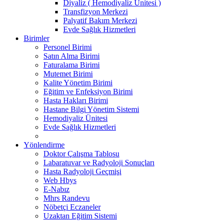
Diyaliz ( Hemodiyaliz Ünitesi )
Transfizyon Merkezi
Palyatif Bakım Merkezi
Evde Sağlık Hizmetleri
Birimler
Personel Birimi
Satın Alma Birimi
Faturalama Birimi
Mutemet Birimi
Kalite Yönetim Birimi
Eğitim ve Enfeksiyon Birimi
Hasta Hakları Birimi
Hastane Bilgi Yönetim Sistemi
Hemodiyaliz Ünitesi
Evde Sağlık Hizmetleri
Yönlendirme
Doktor Çalışma Tablosu
Labaratuvar ve Radyoloji Sonuçları
Hasta Radyoloji Geçmişi
Web Hbys
E-Nabız
Mhrs Randevu
Nöbetçi Eczaneler
Uzaktan Eğitim Sistemi