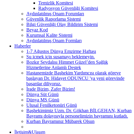
Temizlik Komitesi
Radyosyon Güvenliği Komitesi
Aydınlatılmış Onam Forumları
Güvenlik Raporlama Sistemi
Bilgi Güvenliği Olay Bildirim Sistemi
Beyaz Kod
Kurumsal Kalite Sistemi
Aydınlatılmış Onam Formları
Haberler
1-7 Ağustos Dünya Emzirme Haftası
Su içmek için susamayı beklemeyin.
Bozkır Sevdalısı Himmet Güzel’den Sağlık
Hizmetlerine Anlamlı Destek
Hastanemizde Başhekim Yardımcısı olarak göreve
başlayan Dr. Hidayet ODUNCU 'ya yeni görevinde
başarılar diliyoruz.
İrade Bizim, Zafer Bizim!
Dünya Süt Günü
Dünya MS Günü
Ulusal Fenilketonüri Günü
Başhekimimiz Uzm. Dr. Gökhan BİLGEHAN, Kurban
Bayramı dolayısıyla personelimizin bayramını kutladı.
Kurban Bayramınız Mübarek Olsun
İletişim&Ulaşım