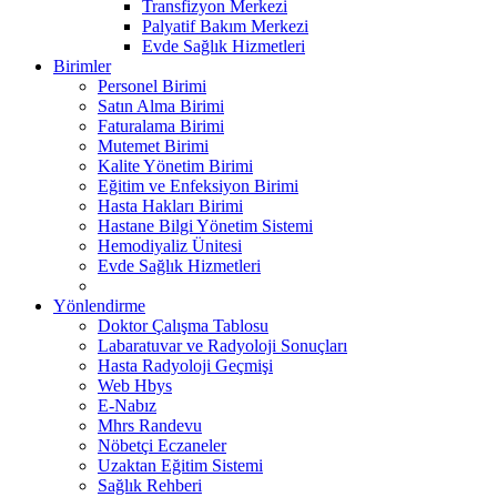
Transfizyon Merkezi
Palyatif Bakım Merkezi
Evde Sağlık Hizmetleri
Birimler
Personel Birimi
Satın Alma Birimi
Faturalama Birimi
Mutemet Birimi
Kalite Yönetim Birimi
Eğitim ve Enfeksiyon Birimi
Hasta Hakları Birimi
Hastane Bilgi Yönetim Sistemi
Hemodiyaliz Ünitesi
Evde Sağlık Hizmetleri
Yönlendirme
Doktor Çalışma Tablosu
Labaratuvar ve Radyoloji Sonuçları
Hasta Radyoloji Geçmişi
Web Hbys
E-Nabız
Mhrs Randevu
Nöbetçi Eczaneler
Uzaktan Eğitim Sistemi
Sağlık Rehberi