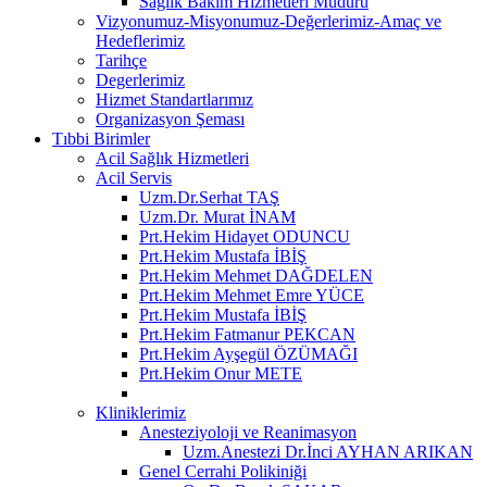
Sağlık Bakım Hizmetleri Müdürü
Vizyonumuz-Misyonumuz-Değerlerimiz-Amaç ve
Hedeflerimiz
Tarihçe
Degerlerimiz
Hizmet Standartlarımız
Organizasyon Şeması
Tıbbi Birimler
Acil Sağlık Hizmetleri
Acil Servis
Uzm.Dr.Serhat TAŞ
Uzm.Dr. Murat İNAM
Prt.Hekim Hidayet ODUNCU
Prt.Hekim Mustafa İBİŞ
Prt.Hekim Mehmet DAĞDELEN
Prt.Hekim Mehmet Emre YÜCE
Prt.Hekim Mustafa İBİŞ
Prt.Hekim Fatmanur PEKCAN
Prt.Hekim Ayşegül ÖZÜMAĞI
Prt.Hekim Onur METE
Kliniklerimiz
Anesteziyoloji ve Reanimasyon
Uzm.Anestezi Dr.İnci AYHAN ARIKAN
Genel Cerrahi Polikiniği