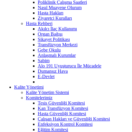
Poliklinik Çalışma Saatleri
Nasıl Muayene Olurum
Hasta Hakları
Ziyaretçi Kuralları
Hasta Rehberi
Akılcı İlaç Kullanımı
Organ Bağışı
Şikayet Politikası
Transfüzyon Merkezi
Gebe Okulu
Anlaşmalı Kurumlar
Sabim
Alo 191 Uyuşturucu İle Mücadele
Dumansız Hava
E-Devlet
Kalite Yönetimi
Kalite Yönetim Sistemi
Komitelerimiz
Tesis Güvenliği Komitesi
Kan Transfüzyon Komitesi
Hasta Güvenliği Komitesi
Çalışan Hakları ve Güvenliği Komitesi
Enfeksiyon Kontrol Komitesi
Eğitim Komitesi