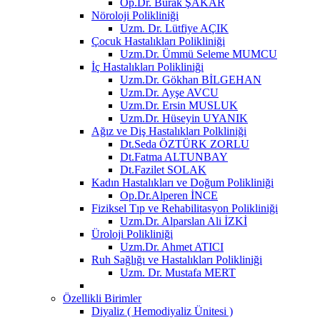
Op.Dr. Burak ŞAKAR
Nöroloji Polikliniği
Uzm. Dr. Lütfiye AÇIK
Çocuk Hastalıkları Polikliniği
Uzm.Dr. Ümmü Seleme MUMCU
İç Hastalıkları Polikliniği
Uzm.Dr. Gökhan BİLGEHAN
Uzm.Dr. Ayşe AVCU
Uzm.Dr. Ersin MUSLUK
Uzm.Dr. Hüseyin UYANIK
Ağız ve Diş Hastalıkları Polkliniği
Dt.Seda ÖZTÜRK ZORLU
Dt.Fatma ALTUNBAY
Dt.Fazilet SOLAK
Kadın Hastalıkları ve Doğum Polikliniği
Op.Dr.Alperen İNCE
Fiziksel Tıp ve Rehabilitasyon Polikliniği
Uzm.Dr. Alparslan Ali İZKİ
Üroloji Polikliniği
Uzm.Dr. Ahmet ATICI
Ruh Sağlığı ve Hastalıkları Polikliniği
Uzm. Dr. Mustafa MERT
Özellikli Birimler
Diyaliz ( Hemodiyaliz Ünitesi )