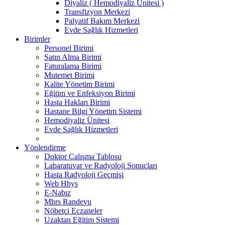
Diyaliz ( Hemodiyaliz Ünitesi )
Transfizyon Merkezi
Palyatif Bakım Merkezi
Evde Sağlık Hizmetleri
Birimler
Personel Birimi
Satın Alma Birimi
Faturalama Birimi
Mutemet Birimi
Kalite Yönetim Birimi
Eğitim ve Enfeksiyon Birimi
Hasta Hakları Birimi
Hastane Bilgi Yönetim Sistemi
Hemodiyaliz Ünitesi
Evde Sağlık Hizmetleri
Yönlendirme
Doktor Çalışma Tablosu
Labaratuvar ve Radyoloji Sonuçları
Hasta Radyoloji Geçmişi
Web Hbys
E-Nabız
Mhrs Randevu
Nöbetçi Eczaneler
Uzaktan Eğitim Sistemi