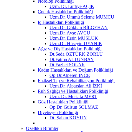
Nöroloji Polikliniği
Uzm. Dr. Lütfiye AÇIK
Çocuk Hastalıkları Polikliniği
Uzm.Dr. Ümmü Seleme MUMCU
İç Hastalıkları Polikliniği
Uzm.Dr. Gökhan BİLGEHAN
Uzm.Dr. Ayşe AVCU
Uzm.Dr. Ersin MUSLUK
Uzm.Dr. Hüseyin UYANIK
Ağız ve Diş Hastalıkları Polkliniği
Dt.Seda ÖZTÜRK ZORLU
Dt.Fatma ALTUNBAY
Dt.Fazilet SOLAK
Kadın Hastalıkları ve Doğum Polikliniği
Op.Dr.Alperen İNCE
Fiziksel Tıp ve Rehabilitasyon Polikliniği
Uzm.Dr. Alparslan Ali İZKİ
Ruh Sağlığı ve Hastalıkları Polikliniği
Uzm. Dr. Mustafa MERT
Göz Hastalıkları Polikliniği
Op.Dr. Gülsun SOLMAZ
Diyetisyen Polikliniği
Dt. Şaban KOYUN
Özellikli Birimler