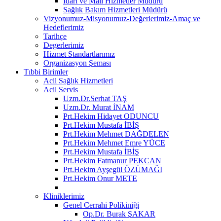
İdari ve Mali Hizmetler Müdürü
Sağlık Bakım Hizmetleri Müdürü
Vizyonumuz-Misyonumuz-Değerlerimiz-Amaç ve
Hedeflerimiz
Tarihçe
Degerlerimiz
Hizmet Standartlarımız
Organizasyon Şeması
Tıbbi Birimler
Acil Sağlık Hizmetleri
Acil Servis
Uzm.Dr.Serhat TAŞ
Uzm.Dr. Murat İNAM
Prt.Hekim Hidayet ODUNCU
Prt.Hekim Mustafa İBİŞ
Prt.Hekim Mehmet DAĞDELEN
Prt.Hekim Mehmet Emre YÜCE
Prt.Hekim Mustafa İBİŞ
Prt.Hekim Fatmanur PEKCAN
Prt.Hekim Ayşegül ÖZÜMAĞI
Prt.Hekim Onur METE
Kliniklerimiz
Genel Cerrahi Polikiniği
Op.Dr. Burak ŞAKAR