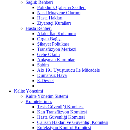
Sağlık Rehberi
Poliklinik Çalışma Saatleri
Nasıl Muayene Olurum
Hasta Hakları
Ziyaretçi Kuralları
Hasta Rehberi
Akılcı İlaç Kullanımı
Organ Bağışı
Şikayet Politikası
Transfüzyon Merkezi
Gebe Okulu
Anlaşmalı Kurumlar
Sabim
Alo 191 Uyuşturucu İle Mücadele
Dumansız Hava
E-Devlet
Kalite Yönetimi
Kalite Yönetim Sistemi
Komitelerimiz
Tesis Güvenliği Komitesi
Kan Transfüzyon Komitesi
Hasta Güvenliği Komitesi
Çalışan Hakları ve Güvenliği Komitesi
Enfeksiyon Kontrol Komitesi