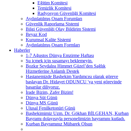
Eğitim Komitesi
Temizlik Komitesi
Radyosyon Güvenliği Komitesi
Aydınlatılmış Onam Forumları
Güvenlik Raporlama Sistemi
Bilgi Güvenliği Olay Bildirim Sistemi
Beyaz Kod
Kurumsal Kalite Sistemi
Aydınlatılmış Onam Formları
Haberler
1-7 Ağustos Dünya Emzirme Haftası
Su içmek için susamayı beklemeyin.
Bozkır Sevdalısı Himmet Güzel’den Sağlık
Hizmetlerine Anlamlı Destek
Hastanemizde Başhekim Yardımcısı olarak göreve
başlayan Dr. Hidayet ODUNCU 'ya yeni görevinde
başarılar diliyoruz.
İrade Bizim, Zafer Bizim!
Dünya Süt Günü
Dünya MS Günü
Ulusal Fenilketonüri Günü
Başhekimimiz Uzm. Dr. Gökhan BİLGEHAN, Kurban
Bayramı dolayısıyla personelimizin bayramını kutladı.
Kurban Bayramınız Mübarek Olsun